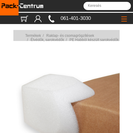
061-401-3030
Termékek
/
Raklap- és csomagrögzítések
/
Élvédők, sarokvédők
/
PE Habból készült sarokvédők