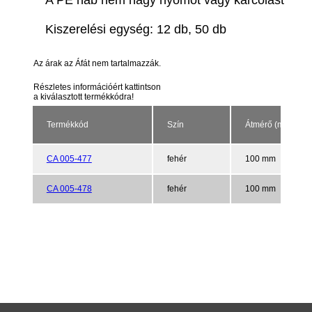
A PE hab nem hagy nyomot vagy karcolást
Kiszerelési egység: 12 db, 50 db
Az árak az Áfát nem tartalmazzák.
Részletes információért kattintson
a kiválasztott termékkódra!
Termékkód
Szín
Átmérő (mm)
CA 005-477
fehér
100 mm
CA 005-478
fehér
100 mm