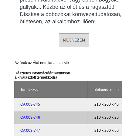
gallyak... Kézbe az ollót és a ragasztót!
Díszítse a dobozokat környezettudatosan,
ötletesen, az alkalomhoz illően!
Az árak az Áfát nem tartalmazzák.
Részletes információért kattintson
a kiválasztott termékkódra!
Termékkód
Belméret (mm)
CA 003-745
210 x 200 x 40
CA 003-746
210 x 200 x 20
CA 003-747
210 x 200 x 60