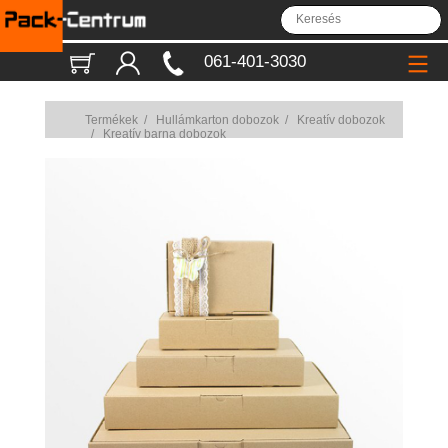
061-401-3030
Termékek
/
Hullámkarton dobozok
/
Kreatív dobozok
/
Kreatív barna dobozok