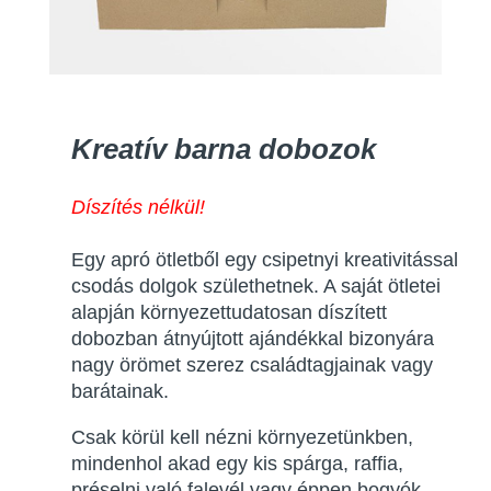
Kreatív barna dobozok
Díszítés nélkül!
Egy apró ötletből egy csipetnyi kreativitással
csodás dolgok születhetnek. A saját ötletei
alapján környezettudatosan díszített
dobozban átnyújtott ajándékkal bizonyára
nagy örömet szerez családtagjainak vagy
barátainak.
Csak körül kell nézni környezetünkben,
mindenhol akad egy kis spárga, raffia,
préselni való falevél vagy éppen bogyók,