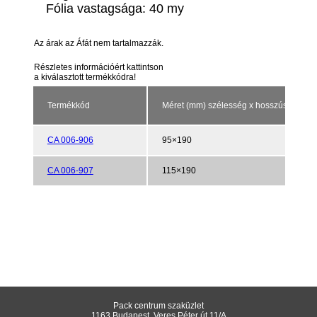
Fólia vastagsága: 40 my
Az árak az Áfát nem tartalmazzák.
Részletes információért kattintson
a kiválasztott termékkódra!
Termékkód
Méret (mm) szélesség x hosszúság
CA 006-906
95×190
CA 006-907
115×190
Pack centrum szaküzlet
1163 Budapest, Veres Péter út 11/A