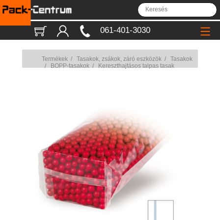
061-401-3030
Termékek
/
Tasakok, zsákok, záró eszközök
/
Tasakok
/
BOPP-tasakok
/
Kereszthajtásos talpas tasak