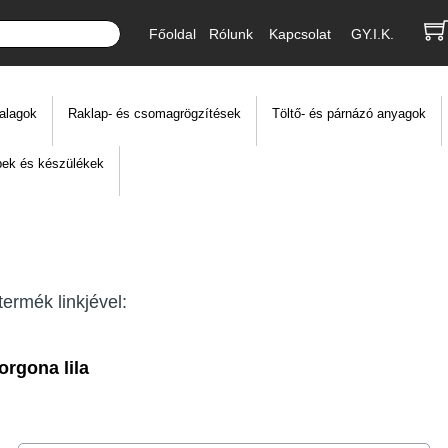
Főoldal
Rólunk
Kapcsolat
GY.I.K.
alagok
Raklap- és csomagrögzítések
Töltő- és párnázó anyagok
ek és készülékek
ermék linkjével:
rgona lila