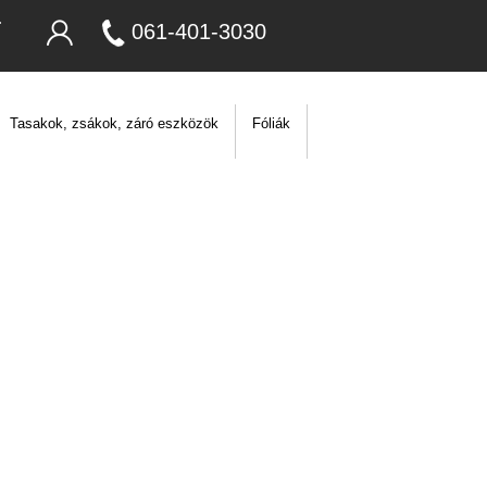
061-401-3030
Tasakok, zsákok, záró eszközök
Fóliák