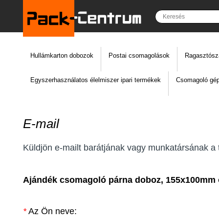
Hullámkarton dobozok
Postai csomagolások
Ragasztósz
Egyszerhasználatos élelmiszer ipari termékek
Csomagoló gép
E-mail
Küldjön e-mailt barátjának vagy munkatársának a t
Ajándék csomagoló párna doboz, 155x100mm o
*
Az Ön neve: