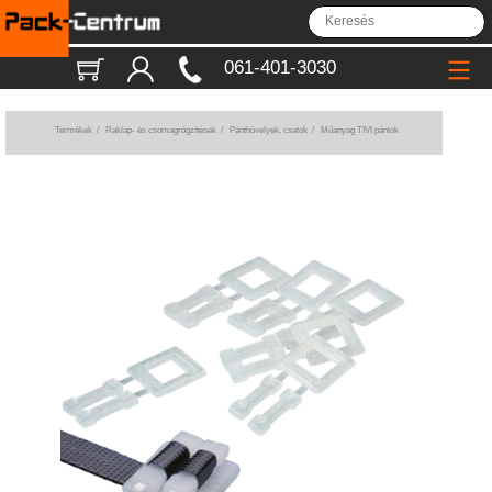
061-401-3030
Termékek
/
Raklap- és csomagrögzítések
/
Pánthüvelyek, csatok
/
Műanyag TIVI pántok