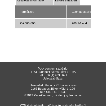
Részletes információ
Küldés emailben
Termékkód
Csomagolási egység
CA 000-590
200db/tasak
Pack centrum szaküzlet
1163 Budapest, Veres Péter út 11/A
Tel.:
+36 (1) 403 5671
Üzletszabályzat
Üzemelteti: Hacona Kft.
hacona.com
1165 Budapest Bökényföldi út 106
Tel.:
+36 1-401-3030
© 2013 Pack-Centrum, minden jog fenntartva!
OTP vásárlói tájékoztató általános kártyás fizetésről