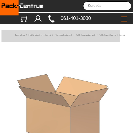
061-401-3030
Termékek
/
Hullámkarton dobozok
/
Standard dobozok
/
1-Hullámú dobozok
/
1-Hullámú barna dobozok