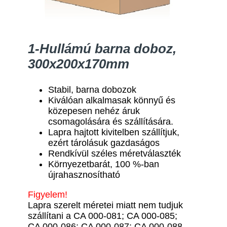
1-Hullámú barna doboz,
300x200x170mm
Stabil, barna dobozok
Kiválóan alkalmasak könnyű és
közepesen nehéz áruk
csomagolására és szállítására.
Lapra hajtott kivitelben szállítjuk,
ezért tárolásuk gazdaságos
Rendkívül széles méretválaszték
Környezetbarát, 100 %-ban
újrahasznosítható
Figyelem!
Lapra szerelt méretei miatt nem tudjuk
szállítani a CA 000-081; CA 000-085;
CA 000-086; CA 000-087; CA 000-088