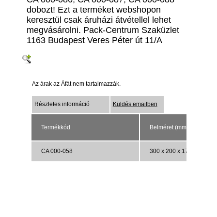
dobozt! Ezt a terméket webshopon
keresztül csak áruházi átvétellel lehet
megvásárolni. Pack-Centrum Szaküzlet
1163 Budapest Veres Péter út 11/A
Az árak az Áfát nem tartalmazzák.
Részletes információ
Küldés emailben
Termékkód
Belméret (mm)
CA 000-058
300 x 200 x 170