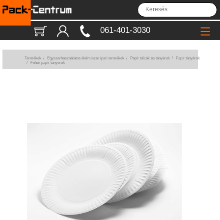
061-401-3030
Termékek
/
Egyszerhasználatos élelmiszer ipari termékek
/
Papír tálcák és tányérok
/
Papír tányérok
/
Fehér papír tányérok