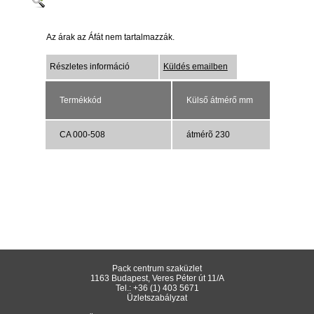
Az árak az Áfát nem tartalmazzák.
Részletes információ
Küldés emailben
Termékkód
Külső átmérő mm
CA 000-508
átmérõ 230
Pack centrum szaküzlet
1163 Budapest, Veres Péter út 11/A
Tel.:
+36 (1) 403 5671
Üzletszabályzat