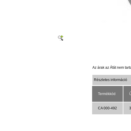
Az árak az Áfát nem tar
Részletes információ
Termékkód
Ű
CA 000-492