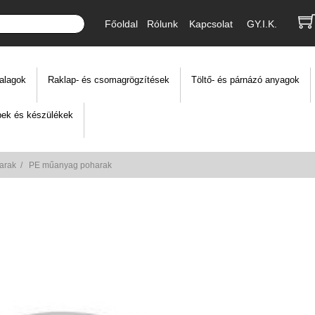
Főoldal
Rólunk
Kapcsolat
GY.I.K.
alagok
Raklap- és csomagrögzítések
Töltő- és párnázó anyagok
ek és készülékek
arak
/
PE műanyag poharak