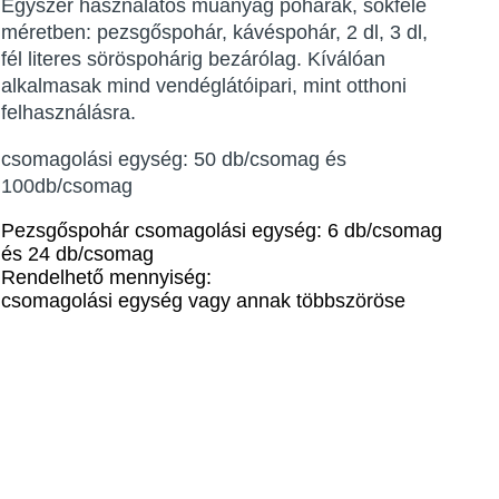
Egyszer használatos műanyag poharak, sokféle
méretben: pezsgőspohár, kávéspohár, 2 dl, 3 dl,
fél literes söröspohárig bezárólag. Kíválóan
alkalmasak mind vendéglátóipari, mint otthoni
felhasználásra.
csomagolási egység: 50 db/csomag és
100db/csomag
Pezsgőspohár csomagolási egység: 6 db/csomag
és 24 db/csomag
Rendelhető mennyiség:
csomagolási egység vagy annak többszöröse