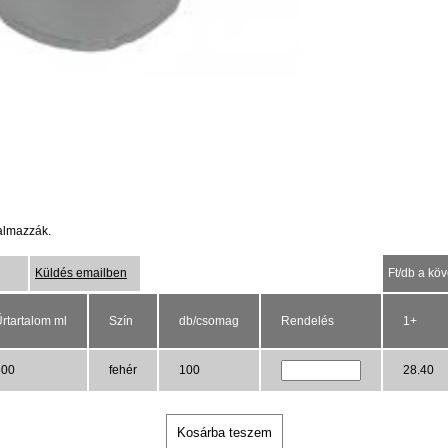
talmazzák.
Küldés emailben
Ft/db a kö
rtartalom ml
Szín
db/csomag
Rendelés
1+
300
fehér
100
28.40