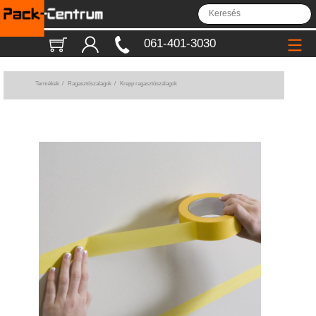
061-401-3030
Termékek
/
Ragasztószalagok
/
Krepp ragasztószalagok