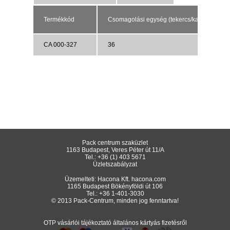
Termékkód
Csomagolási egység (tekercs/karton)
CA 000-327
36
Pack centrum szaküzlet
1163 Budapest, Veres Péter út 11/A
Tel.:
+36 (1) 403 5671
Üzletszabályzat
Üzemelteti: Hacona Kft.
hacona.com
1165 Budapest Bökényföldi út 106
Tel.:
+36 1-401-3030
© 2013 Pack-Centrum, minden jog fenntartva!
OTP vásárlói tájékoztató általános kártyás fizetésről