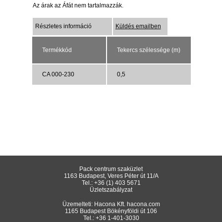
Az árak az Áfát nem tartalmazzák.
Részletes információ
Küldés emailben
Termékkód
Tekercs szélessége (m)
CA 000-230
0,5
Pack centrum szaküzlet
1163 Budapest, Veres Péter út 11/A
Tel.:
+36 (1) 403 5671
Üzletszabályzat
Üzemelteti: Hacona Kft.
hacona.com
1165 Budapest Bökényföldi út 106
Tel.:
+36 1-401-3030