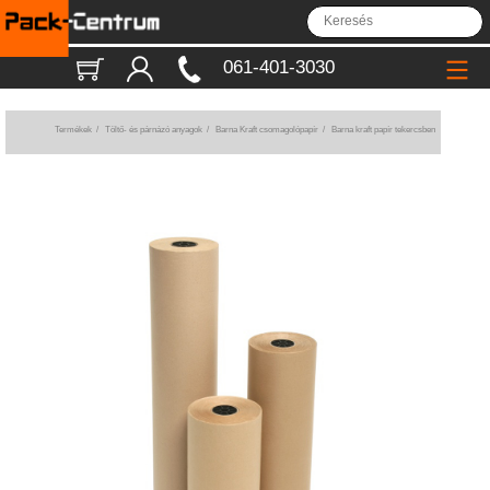
061-401-3030
Termékek
/
Töltő- és párnázó anyagok
/
Barna Kraft csomagolópapír
/
Barna kraft papír tekercsben