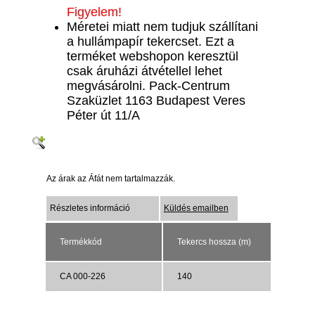
Figyelem!
Méretei miatt nem tudjuk szállítani
a hullámpapír tekercset. Ezt a
terméket webshopon keresztül
csak áruházi átvétellel lehet
megvásárolni. Pack-Centrum
Szaküzlet 1163 Budapest Veres
Péter út 11/A
Az árak az Áfát nem tartalmazzák.
Részletes információ
Küldés emailben
Termékkód
Tekercs hossza (m)
CA 000-226
140