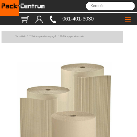
061-401-3030
Termékek
/
Töltő- és párnázó anyagok
/
Hullámpapír tekercsek